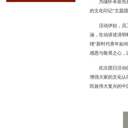
为缅怀革命先烈
的文化印记”主题
活动伊始，员
涵，生动讲述清明
绕“新时代青年如
感恩与敬畏之心，
此次团日活动
增强大家的文化认
民族伟大复兴的中