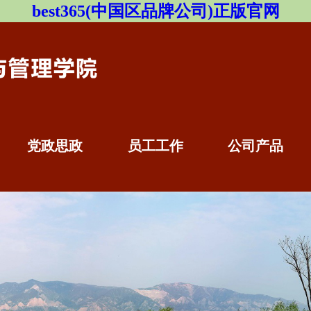
best365(中国区品牌公司)正版官网
党政思政
员工工作
公司产品