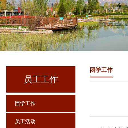
团学工作
员工工作
团学工作
员工活动