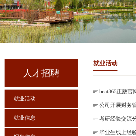
就业活动
人才招聘
​beat365
就业活动
​公司开展财务
就业信息
考研经验交流
毕业生线上经