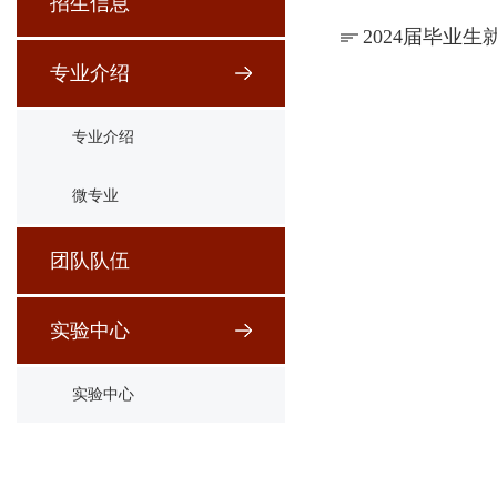
招生信息
2024届毕业
专业介绍
专业介绍
微专业
团队队伍
实验中心
实验中心