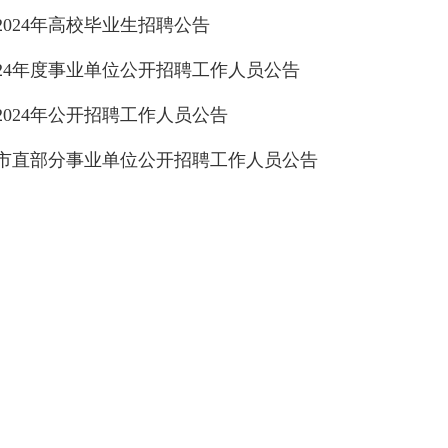
024年高校毕业生招聘公告
024年度事业单位公开招聘工作人员公告
024年公开招聘工作人员公告
4年市直部分事业单位公开招聘工作人员公告