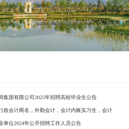
局集团有限公司2025年招聘高校毕业生公告
行政会计两名，外勤会计，会计内账实习生，会计
业单位2024年公开招聘工作人员公告