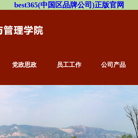
best365(中国区品牌公司)正版官网
党政思政
员工工作
公司产品