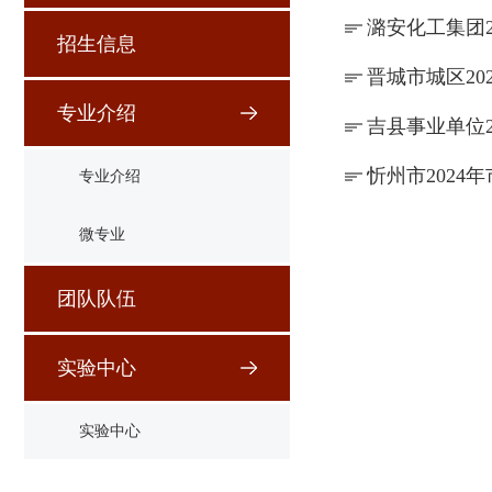
潞安化工集团2
招生信息
晋城市城区2
专业介绍
吉县事业单位2
忻州市202
专业介绍
微专业
团队队伍
实验中心
实验中心