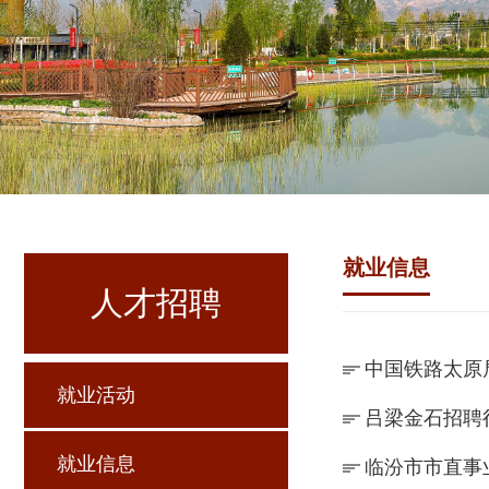
就业信息
人才招聘
中国铁路太原
就业活动
吕梁金石招聘
就业信息
临汾市市直事